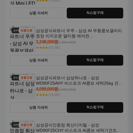
★★★★⭐
(3,061)
N쇼핑구매
상품 자세히
삼성공식파트너 우주 - 삼성 AI 무풍콤보갤러리
24% 할인
정품인증
청정 이지오픈 멀티형 에어컨
AF80F17D22WRS 기본설치포함
3,248,000원
4,290,000원
★★★★⭐
(3,191)
N쇼핑구매
상품 자세히
삼성공식파트너 삼성하나로 - 삼성
2% 할인
정품인증
WD90F25AHY 비스포크 AI콤보 세탁25kg 건조
18kg 자동문열림 1등급
4,099,000원
4,199,000원
★★★★⭐
(3,447)
N쇼핑구매
상품 자세히
삼성공식인증점 회산디지털 - 삼성
24% 할인
정품인증
WD90F25CHY 비스포크 AI콤보 세탁기건조기