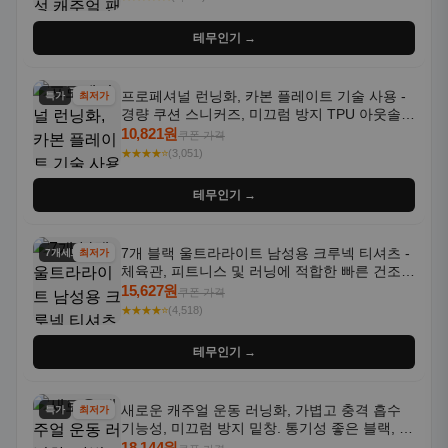
테무인기 →
프로페셔널 런닝화, 카본 플레이트 기술 사용 -
특가
최저가
경량 쿠션 스니커즈, 미끄럼 방지 TPU 아웃솔,
통기성 화이트-퍼플 그라데이션, 헬스, 트레이
10,821원
쿠폰 가격
닝 - 남성용, 여성용, 모든 계절에 적합
★★★★⭐
(3,051)
테무인기 →
7개 블랙 울트라라이트 남성용 크루넥 티셔츠 -
7개세트
최저가
체육관, 피트니스 및 러닝에 적합한 빠른 건조,
통기성 좋은 수분 흡수 반팔 운동복
15,627원
쿠폰 가격
★★★★⭐
(4,518)
테무인기 →
새로운 캐주얼 운동 러닝화, 가볍고 충격 흡수
특가
최저가
기능성, 미끄럼 방지 밑창. 통기성 좋은 블랙, 화
이트, 퍼플 그라데이션 색상
18,144원