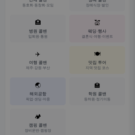
동호회·동창회·모임
장례식장·발인
🏥
💒
병원 콜밴
웨딩·행사
입퇴원·통원
결혼식·여행·이벤트
✈️
🍽️
여행 콜밴
맛집 투어
제주·강원·부산
지역 맛집 코스
🌏
🏫
해외공항
학원 콜밴
픽업·샌딩·마중
등하원·정기이동
🏕️
캠핑 콜밴
장비운반·캠핑장