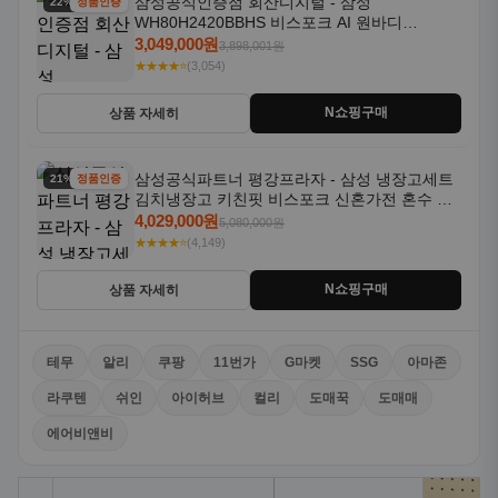
삼성공식인증점 회산디지털 - 삼성
22% 할인
정품인증
WH80H2420BBHS 비스포크 AI 원바디
24kg+20kg 세제자동투입 1등급
3,049,000원
3,898,001원
★★★★⭐
(3,054)
N쇼핑구매
상품 자세히
삼성공식파트너 평강프라자 - 삼성 냉장고세트
21% 할인
정품인증
김치냉장고 키친핏 비스포크 신혼가전 혼수 입
주가전 빌트인 화이트
4,029,000원
5,080,000원
★★★★⭐
(4,149)
N쇼핑구매
상품 자세히
테무
알리
쿠팡
11번가
G마켓
SSG
아마존
라쿠텐
쉬인
아이허브
컬리
도매꾹
도매매
에어비앤비