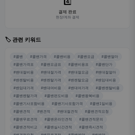
4️⃣
결제 완료
현장/계좌 결제
🏷️ 관련 키워드
#콜밴
#콜밴가격
#콜밴비용
#콜밴요금
#콜밴얼마
#콜밴가격표
#콜밴요금표
#콜밴비용표
#콜밴단가
#밴대절비용
#밴대절가격
#밴대절요금
#밴대절얼마
#밴렌탈비용
#밴렌탈가격
#밴렌탈요금
#밴임대비용
#밴임대가격
#밴대여비용
#밴대여가격
#콜밴렌탈비용
#콜밴렌탈가격
#콜밴편도비용
#콜밴왕복비용
#콜밴기사포함비용
#콜밴기사포함가격
#콜밴1일비용
#콜밴견적
#밴견적
#밴대절견적
#콜밴견적요청
#콜밴무료견적
#콜밴온라인견적
#콜밴견적문의
#콜밴견적비교
#콜밴실시간견적
#콜밴즉시견적