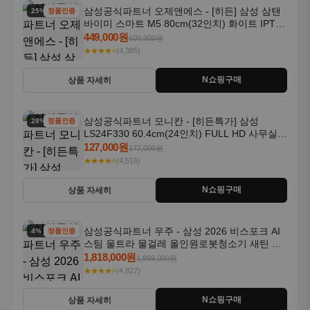
삼성공식파트너 오제앤에스 - [히든] 삼성 삼탠
25% 할인
정품인증
바이미 스마트 M5 80cm(32인치) 화이트 IPTV
OTT 패키지
449,000원
600,000원
★★★★⭐
(4,385)
N쇼핑구매
상품 자세히
삼성공식파트너 모니칸 - [히든특가] 삼성
28% 할인
정품인증
LS24F330 60.4cm(24인치) FULL HD 사무실/
컴퓨터 모니터
127,000원
177,000원
★★★★⭐
(4,516)
N쇼핑구매
상품 자세히
삼성공식파트너 우주 - 삼성 2026 비스포크 AI
4% 할인
정품인증
스팀 울트라 물걸레 올인원로봇청소기 새틴 그
레이지 AAG
1,818,000원
1,899,000원
★★★★⭐
(4,827)
N쇼핑구매
상품 자세히