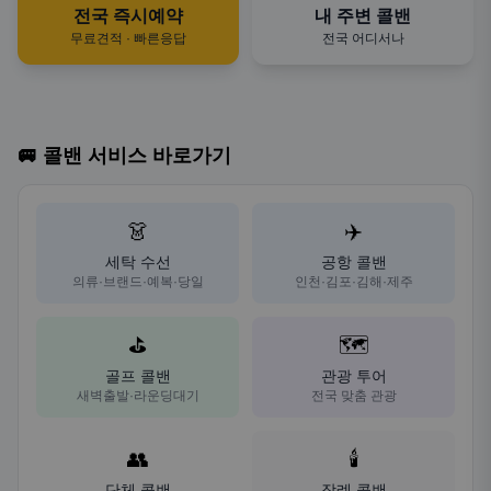
전국 즉시예약
내 주변 콜밴
무료견적 · 빠른응답
전국 어디서나
🚐 콜밴 서비스 바로가기
👗
✈️
세탁 수선
공항 콜밴
의류·브랜드·예복·당일
인천·김포·김해·제주
⛳
🗺️
골프 콜밴
관광 투어
새벽출발·라운딩대기
전국 맞춤 관광
👥
🕯️
단체 콜밴
장례 콜밴