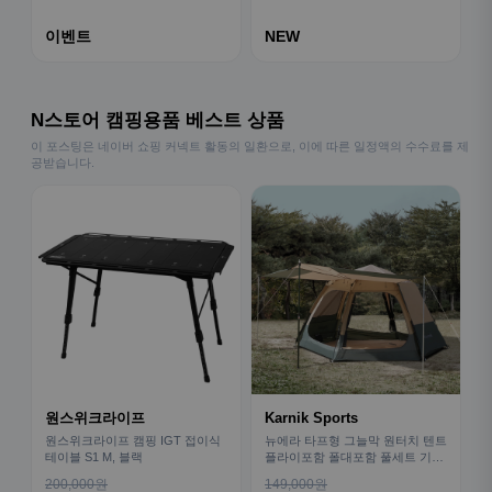
이벤트
NEW
N스토어 캠핑용품 베스트 상품
이 포스팅은 네이버 쇼핑 커넥트 활동의 일환으로, 이에 따른 일정액의 수수료를 제
공받습니다.
원스위크라이프
Karnik Sports
원스위크라이프 캠핑 IGT 접이식
뉴에라 타프형 그늘막 원터치 텐트
테이블 S1 M, 블랙
플라이포함 폴대포함 풀세트 기본
형
200,000원
149,000원