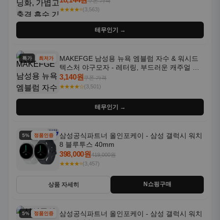
쿠폰 가격
★★★★⭐
(3,563)
테무인기 →
MAKEFGE 남성용 뉴욕 엠블럼 자수 & 워시드
특가
최저가
텍스처 야구모자 - 레터링, 부드러운 캐주얼 모
자, NYC 스타일
3,140원
쿠폰 가격
★★★★☆
(3,501)
테무인기 →
삼성공식파트너 올인포케이 - 삼성 갤럭시 워치
5% 할인
정품인증
8 블루투스 40mm
398,000원
419,000원
★★★★⭐
(3,457)
N쇼핑구매
상품 자세히
삼성공식파트너 올인포케이 - 삼성 갤럭시 워치
5% 할인
정품인증