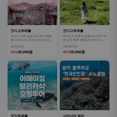
인디고트래블
인디고트래블
오사카 교토 일일 버스투어 여행
후쿠오카 유후인 일일 버스투어 여
후시미이나리 아라시야마 은각사
행 온천 벳부 유후다케 히타 다자
청수사 철학의길
이후
85,000원
108,000원
49,000원
59,000원
42%
45%
두잇트래블
사마사마 발리