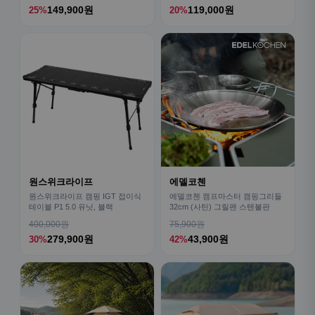
149,900원
119,000원
25%
20%
원스위크라이프
에델코첸
원스위크라이프 캠핑 IGT 접이식
에델코첸 캠프마스터 캠핑그리들
테이블 P1 5.0 유닛, 블랙
32cm (사틴) 그릴팬 스텐불판
400,000원
75,900원
279,900원
43,900원
30%
42%