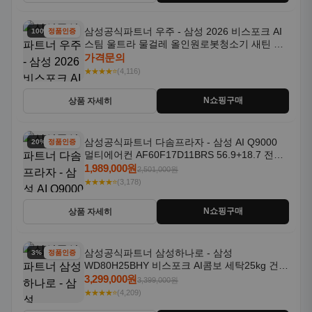
삼성공식파트너 우주 - 삼성 2026 비스포크 AI
100% 할인
정품인증
스팀 울트라 물걸레 올인원로봇청소기 새틴 차
콜 AAH
가격문의
★★★★⭐
(4,116)
N쇼핑구매
상품 자세히
삼성공식파트너 다솜프라자 - 삼성 AI Q9000
20% 할인
정품인증
멀티에어컨 AF60F17D11BRS 56.9+18.7 전국
기본설치포함
1,989,000원
2,501,000원
★★★★⭐
(3,178)
N쇼핑구매
상품 자세히
삼성공식파트너 삼성하나로 - 삼성
3% 할인
정품인증
WD80H25BHY 비스포크 AI콤보 세탁25kg 건조
18kg 26년형 일체형 1등급
3,299,000원
3,399,000원
★★★★⭐
(4,209)