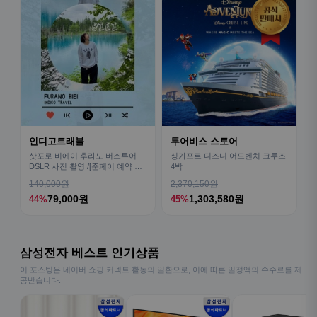
인디고트래블
투어비스 스토어
삿포로 비에이 후라노 버스투어
싱가포르 디즈니 어드벤처 크루즈
DSLR 사진 촬영 /[준페이 예약 식
4박
사]
140,000원
2,370,150원
79,000원
1,303,580원
44%
45%
삼성전자 베스트 인기상품
이 포스팅은 네이버 쇼핑 커넥트 활동의 일환으로, 이에 따른 일정액의 수수료를 제
공받습니다.