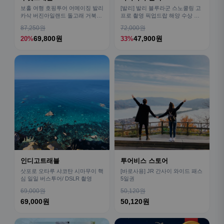
보홀 여행 호핑투어 어메이징 발리
[발리] 발리 블루라군 스노쿨링 고
카삭 버진아일랜드 돌고래 거북이
프로 촬영 픽업드랍 해양 수상 액
픽드랍 포함
티비티 체험 산호 열대어
87,250원
72,000원
69,800원
47,900원
20%
33%
인디고트래블
투어비스 스토어
삿포로 오타루 샤코탄 시마무이 핵
[바로사용] JR 간사이 와이드 패스
심 일일 버스투어/ DSLR 촬영
5일권
69,000원
50,120원
69,000원
50,120원