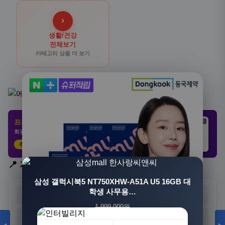
›
생활/건강
전체보기
카테고리 상품 더 보기
프리미엄 제휴 사이트
광고
광고
광고
회원 전용 특가 · 놓치면 손해
추천 클릭
21,802원
3,308원
8,892원
📍 지역 선택
삼성 갤럭시북5 NT750XHW-A51A U5 16GB 대
학생 사무용…
서울
부산
대구
인천
1,999,000원
광주
대전
울산
세종
1,549,000원
23%