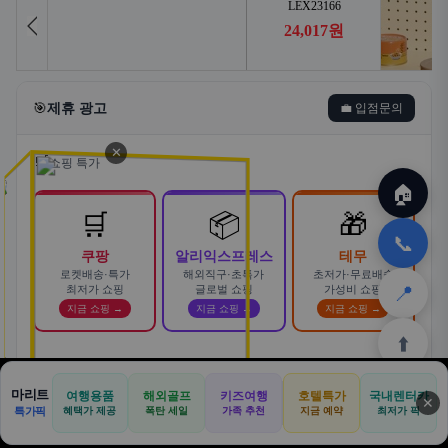
🎯
제휴 광고
💼 입점문의
✕
🛒
쇼핑 특가
🏠
🛒
📦
🎁
📞
쿠팡
알리익스프레스
테무
로켓배송·특가
해외직구·초특가
초저가·무료배송
📍
최저가 쇼핑
글로벌 쇼핑
가성비 쇼핑
지금 쇼핑 →
지금 쇼핑 →
지금 쇼핑 →
⬆️
스마트한 자동차 렌탈! 카슐랭에서
마리트
여행용품
해외골프
키즈여행
호텔특가
국내렌터카
AD
✕
합리적으로
🏠
📝
💬
🚐
🛒
🚗
특가픽
혜택가 제공
폭탄 세일
가족 추천
지금 예약
바로가기 →
최저가 픽
🏠
✈️
⛳
📋
🛒
🎁
카슐랭 · 신차 장기렌트 · 리스 · 월 렌탈료 비교
홈
공항
골프
견적
쿠팡
테무
홈
견적
커뮤니티
기사등록
아마존
· 전 차종 견적 무료