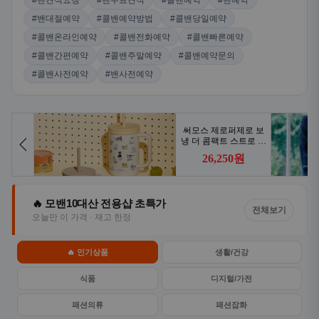
#밴견적요청
#밴무료견적
#콜밴예약
#밴예약
#밴대절예약
#콜밴예약방법
#콜밴당일예약
#콜밴온라인예약
#콜밴전화예약
#콜밴빠른예약
#콜밴간편예약
#콜밴주말예약
#콜밴예약문의
#콜밴사전예약
#밴사전예약
🔥 모밴10대산 전용샵 초특가
전체보기
오늘만 이 가격 · 재고 한정
🔥 인기상품
생활/건강
식품
디지털/가전
패션의류
패션잡화