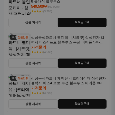
8 클래식 블루투스
540,500원
569,000원
★★★★⭐
(3,285)
N쇼핑구매
상품 자세히
삼성공식파트너 엠디텍 - [시크릿] 삼성전자 갤
100% 할인
정품인증
럭시 버즈4 프로 블루투스 무선 이어폰 SM-
R640N
가격문의
★★★★⭐
(4,508)
N쇼핑구매
상품 자세히
삼성공식파트너 제이유 - [크리에이터]삼성전자
100% 할인
정품인증
갤럭시 버즈4 프로 무선 블루투스 이어폰 ANC
SM-R640N
가격문의
★★★★⭐
(3,209)
N쇼핑구매
상품 자세히