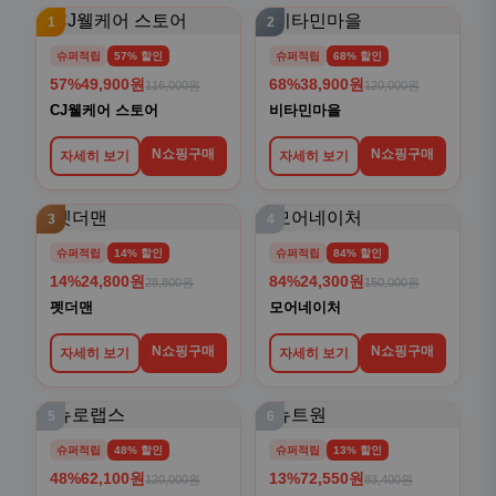
1
2
슈퍼적립
57% 할인
슈퍼적립
68% 할인
57%
49,900원
68%
38,900원
116,000원
120,000원
CJ웰케어 스토어
비타민마을
N쇼핑구매
N쇼핑구매
자세히 보기
자세히 보기
3
4
슈퍼적립
14% 할인
슈퍼적립
84% 할인
14%
24,800원
84%
24,300원
28,800원
150,000원
펫더맨
모어네이처
N쇼핑구매
N쇼핑구매
자세히 보기
자세히 보기
5
6
슈퍼적립
48% 할인
슈퍼적립
13% 할인
48%
62,100원
13%
72,550원
120,000원
83,400원