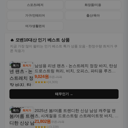
스포츠/레저
화장품/미용
가구/인테리어
출산/육아
여가/생활편의
🔥 모밴10대산 인기 베스트 상품
지금 가장 많이 팔리는 인기 베스트 특가 상품 모음 - 한정수량 최저가 쿠
폰 적용가
남성용 리넨 팬츠 - 논스트레치 정장 바지, 탄성
특가
최저가
드로스트링 허리, 비치, 오피스, 파티용 루즈핏
트라우저 - 세탁기 사용 가능한 캐주얼 정장 의
9,024원
쿠폰 가격
상
★★★★⭐
(4,309)
테무인기 →
2025년 봄/여름 트렌디한 신상 남성 캐주얼 팬
특가
최저가
츠, 사계절용 드로스트링 스트레이트핏 바지, 한
국 스타일, 활용도 높은 아웃도어 및 정장용, 발
21,802원
쿠폰 가격
목 바지
★★★★☆
(3,228)