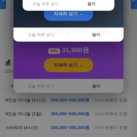
◀
▶
오늘 하루 닫기
닫기
경기
강원
충북
충남
자세히 보기 →
전북
전남
경북
경남
[3+1] 동국제약 마이핏 V 활성엽산 임신준비 임산
부영양 30정, 4개
오늘 하루 닫기
닫기
제주
100,000원
31,900원
68%
💰 요금 안내
자세히 보기 →
2026년 기준 예상 요금 (실제 요금은 상담 시 확정)
구분
오늘 하루 닫기
요금
닫기
비고
9인승 카니발 (4시간)
250,000~350,000원
기사+유류비 포함
9인승 카니발 (1일)
450,000~600,000원
기사+유류비 포함
스타리아 (4시간)
280,000~380,000원
기사+유류비 포함