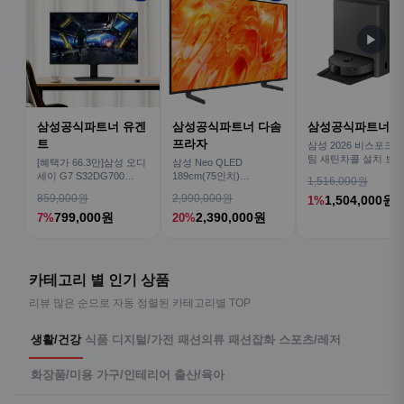
▶
삼성공식파트너 유겐
삼성공식파트너 다솜
삼성공식파트너 
트
프라자
삼성 2026 비스포크AI
팀 새틴차콜 설치 보안
[혜택가 66.3만]삼성 오디
삼성 Neo QLED
심 VR70F00AGH
세이 G7 S32DG700
189cm(75인치)
1,516,000원
80cm(32인치) 4K IPS
KQ75QNH70AFXKR AI
859,000원
2,990,000원
1,504,000원
1%
TV
799,000원
2,390,000원
7%
20%
카테고리 별 인기 상품
리뷰 많은 순으로 자동 정렬된 카테고리별 TOP
생활/건강
식품
디지털/가전
패션의류
패션잡화
스포츠/레저
화장품/미용
가구/인테리어
출산/육아