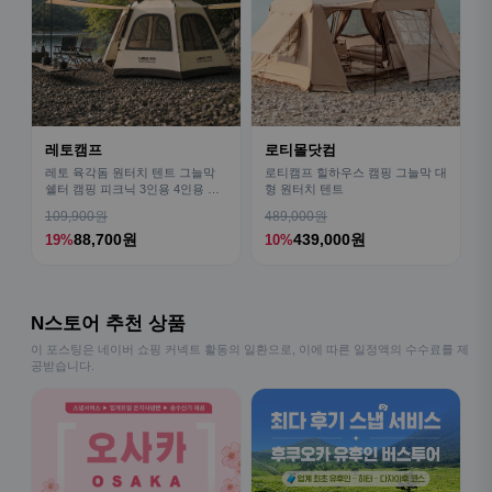
레토캠프
로티몰닷컴
레토 육각돔 원터치 텐트 그늘막
로티캠프 힐하우스 캠핑 그늘막 대
쉘터 캠핑 피크닉 3인용 4인용 패
형 원터치 텐트
밀리 LCE-OT02
109,900원
489,000원
88,700원
439,000원
19%
10%
N스토어 추천 상품
이 포스팅은 네이버 쇼핑 커넥트 활동의 일환으로, 이에 따른 일정액의 수수료를 제
공받습니다.